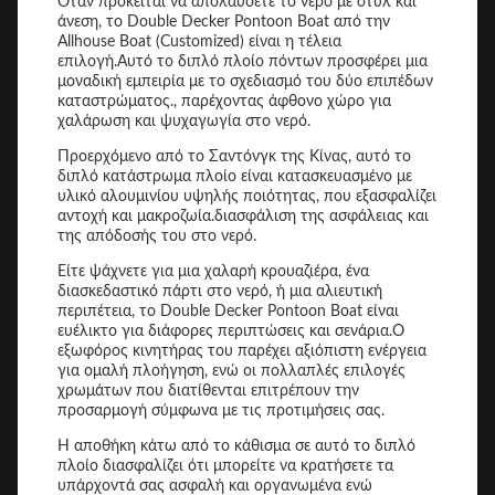
Όταν πρόκειται να απολαύσετε το νερό με στυλ και
άνεση, το Double Decker Pontoon Boat από την
Allhouse Boat (Customized) είναι η τέλεια
επιλογή.Αυτό το διπλό πλοίο πόντων προσφέρει μια
μοναδική εμπειρία με το σχεδιασμό του δύο επιπέδων
καταστρώματος., παρέχοντας άφθονο χώρο για
χαλάρωση και ψυχαγωγία στο νερό.
Προερχόμενο από το Σαντόνγκ της Κίνας, αυτό το
διπλό κατάστρωμα πλοίο είναι κατασκευασμένο με
υλικό αλουμινίου υψηλής ποιότητας, που εξασφαλίζει
αντοχή και μακροζωία.διασφάλιση της ασφάλειας και
της απόδοσής του στο νερό.
Είτε ψάχνετε για μια χαλαρή κρουαζιέρα, ένα
διασκεδαστικό πάρτι στο νερό, ή μια αλιευτική
περιπέτεια, το Double Decker Pontoon Boat είναι
ευέλικτο για διάφορες περιπτώσεις και σενάρια.Ο
εξωφόρος κινητήρας του παρέχει αξιόπιστη ενέργεια
για ομαλή πλοήγηση, ενώ οι πολλαπλές επιλογές
χρωμάτων που διατίθενται επιτρέπουν την
προσαρμογή σύμφωνα με τις προτιμήσεις σας.
Η αποθήκη κάτω από το κάθισμα σε αυτό το διπλό
πλοίο διασφαλίζει ότι μπορείτε να κρατήσετε τα
υπάρχοντά σας ασφαλή και οργανωμένα ενώ