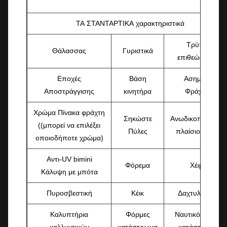
ΤΑ ΣΤΑΝΤΑΡΤΙΚΑ χαρακτηριστικά
Τρύπες
Θάλασσας
Γυριστικά
επιθεώρησης
Εποχές
Βάση
Ασημένια
Αποστράγγισης
κινητήρα
Φράχτες
Χρώμα Πίνακα φράχτη
Σηκώστε
Ανωδικοποιημένο
((μπορεί να επιλέξει
Πύλες
πλαίσιο Bimini
οποιοδήποτε χρώμα)
Αντι-UV bimini
Φόρεμα
Χέιμς
Κάλυψη με μπότα
Πυροσβεστική
Κέικ
Δαχτυλίδια U
Καλυπτήρια
Φόρμες
Ναυτικό ξύλινο
καλλυντικών
κατάστρωμα
κατάστρωμα