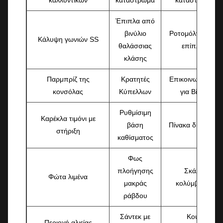
Έπιπλα από
βινύλιο
Ροτομόλντ βάση
Κάλυψη γωνιών SS
θαλάσσιας
επίπλων
κλάσης
Παρμπρίζ της
Κρατητές
Επικοινωνίες SS
κονσόλας
Κύπελλων
για Bimini
Ρυθμίσιμη
Καρέκλα τιμόνι με
βάση
Πίνακα διακόπτη
στήριξη
καθίσματος
Φως
πλοήγησης
Σκάλες
Φώτα λιμένα
μακράς
κολύμβησης
ράβδου
Σάντεκ με
Κουτί
Περιοχή αλιείας