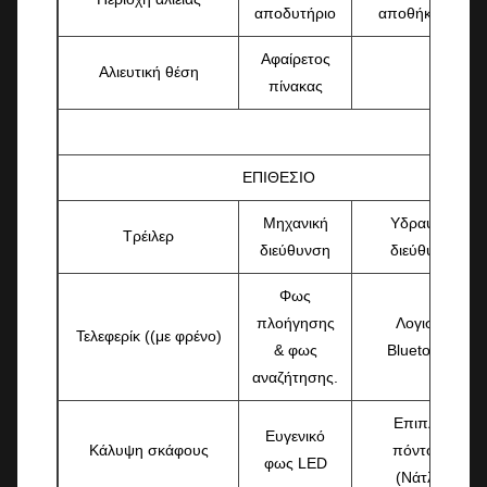
αποδυτήριο
αποθήκευσης
Αφαίρετος
Αλιευτική θέση
πίνακας
ΕΠΙΘΕΣΙΟ
Μηχανική
Υδραυλική
Τρέιλερ
διεύθυνση
διεύθυνση
Φως
πλοήγησης
Λογιστές
Τελεφερίκ ((με φρένο)
& φως
Bluetooth 4
αναζήτησης.
Επιπλέον
Ευγενικό
Κάλυψη σκάφους
πόντουνο
φως LED
(Νάτλος)