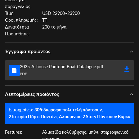
ποσότητα
παραγγελίας:
Τιμή:
USD 22900~23900
Όροι πληρωμής:
ΤΤ
Δυνατότητα
200 το μήνα
Προμήθειας:
Έγγραφα προϊόντος
2025-Allhouse Pontoon Boat Catalogue.pdf
PDF
Λεπτομέρειες προιόντος
Επισημαίνω:
30ft διώροφα πολυτελή πόντοουν
,
2 Ιστορία Πάρτι Ποντόνι
,
Αλουμινίου 2 Story Πόντοουν Βάρκα
Features:
Αλματίδα κολύμβησης, μπίνι, στερεοφωνικό