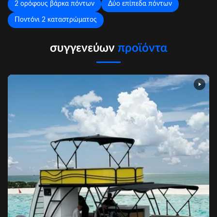
2 ορόφους βάρκα πόντων
Δύο επίπεδα πόντων
Ποντόνι 2 καταστρώματος
συγγενεύων
προϊόντα