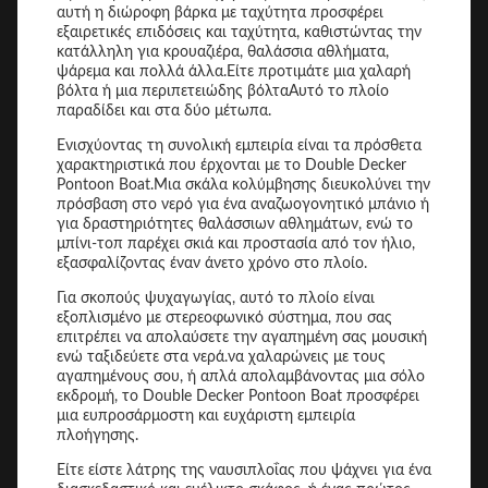
αυτή η διώροφη βάρκα με ταχύτητα προσφέρει
εξαιρετικές επιδόσεις και ταχύτητα, καθιστώντας την
κατάλληλη για κρουαζιέρα, θαλάσσια αθλήματα,
ψάρεμα και πολλά άλλα.Είτε προτιμάτε μια χαλαρή
βόλτα ή μια περιπετειώδης βόλταΑυτό το πλοίο
παραδίδει και στα δύο μέτωπα.
Ενισχύοντας τη συνολική εμπειρία είναι τα πρόσθετα
χαρακτηριστικά που έρχονται με το Double Decker
Pontoon Boat.Μια σκάλα κολύμβησης διευκολύνει την
πρόσβαση στο νερό για ένα αναζωογονητικό μπάνιο ή
για δραστηριότητες θαλάσσιων αθλημάτων, ενώ το
μπίνι-τοπ παρέχει σκιά και προστασία από τον ήλιο,
εξασφαλίζοντας έναν άνετο χρόνο στο πλοίο.
Για σκοπούς ψυχαγωγίας, αυτό το πλοίο είναι
εξοπλισμένο με στερεοφωνικό σύστημα, που σας
επιτρέπει να απολαύσετε την αγαπημένη σας μουσική
ενώ ταξιδεύετε στα νερά.να χαλαρώνεις με τους
αγαπημένους σου, ή απλά απολαμβάνοντας μια σόλο
εκδρομή, το Double Decker Pontoon Boat προσφέρει
μια ευπροσάρμοστη και ευχάριστη εμπειρία
πλοήγησης.
Είτε είστε λάτρης της ναυσιπλοΐας που ψάχνει για ένα