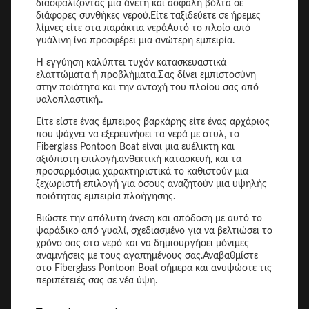
διασφαλίζοντας μια άνετη και ασφαλή βόλτα σε
διάφορες συνθήκες νερού.Είτε ταξιδεύετε σε ήρεμες
λίμνες είτε στα παράκτια νεράΑυτό το πλοίο από
γυάλινη ίνα προσφέρει μια ανώτερη εμπειρία.
Η εγγύηση καλύπτει τυχόν κατασκευαστικά
ελαττώματα ή προβλήματα.Σας δίνει εμπιστοσύνη
στην ποιότητα και την αντοχή του πλοίου σας από
υαλοπλαστική..
Είτε είστε ένας έμπειρος βαρκάρης είτε ένας αρχάριος
που ψάχνει να εξερευνήσει τα νερά με στυλ, το
Fiberglass Pontoon Boat είναι μια ευέλικτη και
αξιόπιστη επιλογή.ανθεκτική κατασκευή, και τα
προσαρμόσιμα χαρακτηριστικά το καθιστούν μια
ξεχωριστή επιλογή για όσους αναζητούν μια υψηλής
ποιότητας εμπειρία πλοήγησης.
Βιώστε την απόλυτη άνεση και απόδοση με αυτό το
ψαράδικο από γυαλί, σχεδιασμένο για να βελτιώσει το
χρόνο σας στο νερό και να δημιουργήσει μόνιμες
αναμνήσεις με τους αγαπημένους σας.Αναβαθμίστε
στο Fiberglass Pontoon Boat σήμερα και ανυψώστε τις
περιπέτειές σας σε νέα ύψη.