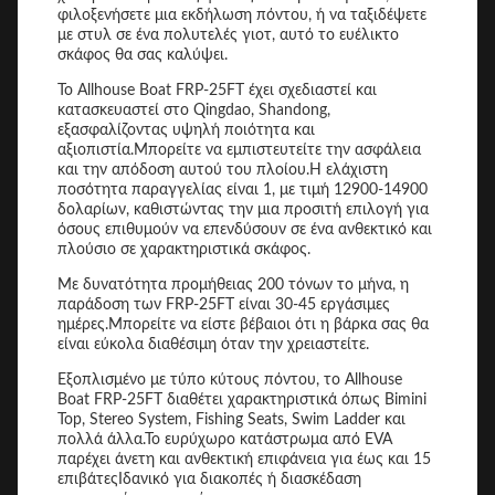
φιλοξενήσετε μια εκδήλωση πόντου, ή να ταξιδέψετε
με στυλ σε ένα πολυτελές γιοτ, αυτό το ευέλικτο
σκάφος θα σας καλύψει.
Το Allhouse Boat FRP-25FT έχει σχεδιαστεί και
κατασκευαστεί στο Qingdao, Shandong,
εξασφαλίζοντας υψηλή ποιότητα και
αξιοπιστία.Μπορείτε να εμπιστευτείτε την ασφάλεια
και την απόδοση αυτού του πλοίου.Η ελάχιστη
ποσότητα παραγγελίας είναι 1, με τιμή 12900-14900
δολαρίων, καθιστώντας την μια προσιτή επιλογή για
όσους επιθυμούν να επενδύσουν σε ένα ανθεκτικό και
πλούσιο σε χαρακτηριστικά σκάφος.
Με δυνατότητα προμήθειας 200 τόνων το μήνα, η
παράδοση των FRP-25FT είναι 30-45 εργάσιμες
ημέρες.Μπορείτε να είστε βέβαιοι ότι η βάρκα σας θα
είναι εύκολα διαθέσιμη όταν την χρειαστείτε.
Εξοπλισμένο με τύπο κύτους πόντου, το Allhouse
Boat FRP-25FT διαθέτει χαρακτηριστικά όπως Bimini
Top, Stereo System, Fishing Seats, Swim Ladder και
πολλά άλλα.Το ευρύχωρο κατάστρωμα από EVA
παρέχει άνετη και ανθεκτική επιφάνεια για έως και 15
επιβάτεςΙδανικό για διακοπές ή διασκέδαση