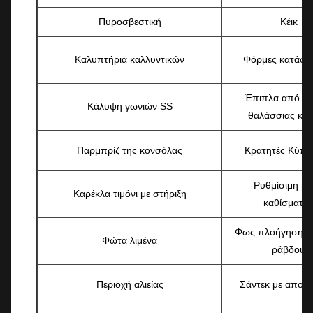
Πυροσβεστική
Κέικ
Καλυπτήρια καλλυντικών
Φόρμες κατάστ
Έπιπλα από βι
Κάλυψη γωνιών SS
θαλάσσιας κλ
Παρμπρίζ της κονσόλας
Κρατητές Κύπε
Ρυθμίσιμη β
Καρέκλα τιμόνι με στήριξη
καθίσματο
Φως πλοήγησης 
Φώτα λιμένα
ράβδου
Περιοχή αλιείας
Σάντεκ με αποδυ