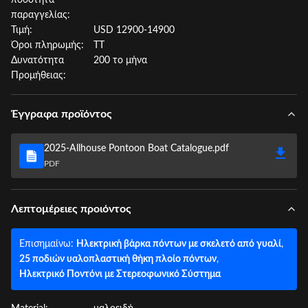
ποσότητα
παραγγελίας:
Τιμή:
USD 12900-14900
Όροι πληρωμής:
ΤΤ
Δυνατότητα
200 το μήνα
Προμήθειας:
Έγγραφα προϊόντος
2025-Allhouse Pontoon Boat Catalogue.pdf
PDF
Λεπτομέρειες προιόντος
Επισημαίνω:
Ηλεκτρική βάρκα πόντων με σκελετό από γυαλί
,
25 ποδιών υαλοπλαστική θήκη πλοίο πόντων
,
Ηλεκτρικό Ποντόνι με Στερεοφωνικό Σύστημα