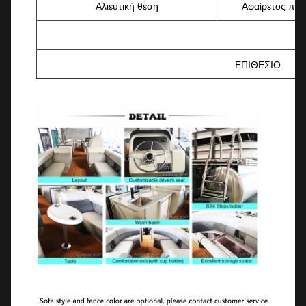
Αλιευτική θέση
Αφαίρετος πίν
ΕΠΙΘΕΣΙΟ
Τρέιλερ
Μηχανική διεύ
Φως πλοήγησης
Τελεφερίκ ((με φρένο)
αναζήτησης
Κάλυψη σκάφους
Ευγενικό φως
Αποσυναρμολογήσιμη καρέκλα
ψαρέματος