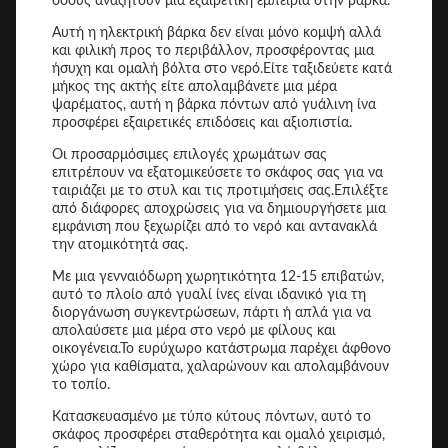
όσους αναζητούν μια εξαιρετική εμπειρία στην βάρκα.
Αυτή η ηλεκτρική βάρκα δεν είναι μόνο κομψή αλλά
και φιλική προς το περιβάλλον, προσφέροντας μια
ήσυχη και ομαλή βόλτα στο νερό.Είτε ταξιδεύετε κατά
μήκος της ακτής είτε απολαμβάνετε μια μέρα
ψαρέματος, αυτή η βάρκα πόντων από γυάλινη ίνα
προσφέρει εξαιρετικές επιδόσεις και αξιοπιστία.
Οι προσαρμόσιμες επιλογές χρωμάτων σας
επιτρέπουν να εξατομικεύσετε το σκάφος σας για να
ταιριάζει με το στυλ και τις προτιμήσεις σας.Επιλέξτε
από διάφορες αποχρώσεις για να δημιουργήσετε μια
εμφάνιση που ξεχωρίζει από το νερό και αντανακλά
την ατομικότητά σας.
Με μια γενναιόδωρη χωρητικότητα 12-15 επιβατών,
αυτό το πλοίο από γυαλί ίνες είναι ιδανικό για τη
διοργάνωση συγκεντρώσεων, πάρτι ή απλά για να
απολαύσετε μια μέρα στο νερό με φίλους και
οικογένεια.Το ευρύχωρο κατάστρωμα παρέχει άφθονο
χώρο για καθίσματα, χαλαρώνουν και απολαμβάνουν
το τοπίο.
Κατασκευασμένο με τύπο κύτους πόντων, αυτό το
σκάφος προσφέρει σταθερότητα και ομαλό χειρισμό,