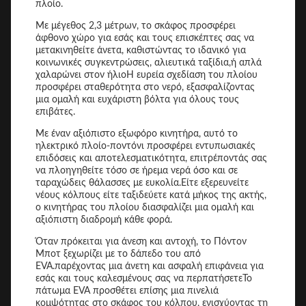
πλοίο.
Με μέγεθος 2,3 μέτρων, το σκάφος προσφέρει
άφθονο χώρο για εσάς και τους επισκέπτες σας να
μετακινηθείτε άνετα, καθιστώντας το ιδανικό για
κοινωνικές συγκεντρώσεις, αλιευτικά ταξίδια,ή απλά
χαλαρώνει στον ήλιοΗ ευρεία σχεδίαση του πλοίου
προσφέρει σταθερότητα στο νερό, εξασφαλίζοντας
μια ομαλή και ευχάριστη βόλτα για όλους τους
επιβάτες.
Με έναν αξιόπιστο εξωφόρο κινητήρα, αυτό το
ηλεκτρικό πλοίο-ποντόνι προσφέρει εντυπωσιακές
επιδόσεις και αποτελεσματικότητα, επιτρέποντάς σας
να πλοηγηθείτε τόσο σε ήρεμα νερά όσο και σε
ταραχώδεις θάλασσες με ευκολία.Είτε εξερευνείτε
νέους κόλπους είτε ταξιδεύετε κατά μήκος της ακτής,
ο κινητήρας του πλοίου διασφαλίζει μια ομαλή και
αξιόπιστη διαδρομή κάθε φορά.
Όταν πρόκειται για άνεση και αντοχή, το Πόντον
Μποτ ξεχωρίζει με το δάπεδο του από
EVA.παρέχοντας μια άνετη και ασφαλή επιφάνεια για
εσάς και τους καλεσμένους σας να περπατήσετεΤο
πάτωμα EVA προσθέτει επίσης μια πινελιά
κομψότητας στο σκάφος του κόλπου, ενισχύοντας τη