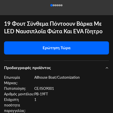
19 Φουτ Σύνθεμα Πόντοουν Βάρκα Με
LED Ναυσιπλοΐα Φώτα Και EVA Γόητρο
Ερώτηση Τώρα
Προδιαγραφές προϊόντος
Επωνυμία
Allhouse Boat/Customization
Μάρκας:
Πιστοποίηση:
CE/ISO9001
Αριθμός μοντέλου:
PB-19FT
Ελάχιστη
1
ποσότητα
παραγγελίας: