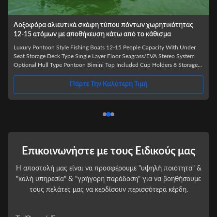
7.6μ Σκάφος Πλωτό Μονού Στρώματος με Μέγιστη
Ιπποδύναμη 150HP
7.6m Length Single Layer Pontoon Boat 25-30FT with Pontoon Hull Type
Key Features Pontoon hull type for superior stability Optional stereo
system for entertainment 8 convenient cup holders 7.6m (25-30FT) length
o
Single layer deck design Seagrass/EVA flooring Maximum horsepower:
g
150HP Includes Bimini top Product Overview This 7.6m (25-30FT) single
Πάρτε Την Καλύτερη Τιμή
layer pontoon boat combines functionality with comfort, making it ideal
for various water activities. The spacious design accommodat
Επικοινωνήστε με τους Ειδικούς μας
Η αποστολή μας είναι να προσφέρουμε "υψηλή ποιότητα" &
"καλή υπηρεσία" & "γρήγορη παράδοση" για να βοηθήσουμε
τους πελάτες μας να κερδίσουν περισσότερα κέρδη.