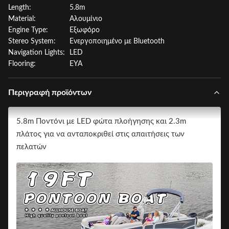
Length:
5.8m
Material:
Αλουμίνιο
Engine Type:
Εξωφόρο
Stereo System:
Ενεργοποιημένο με Bluetooth
Navigation Lights:
LED
Flooring:
ΕΥΑ
Περιγραφή προϊόντων
5.8m Ποντόνι με LED φώτα πλοήγησης και 2.3m
πλάτος για να ανταποκριθεί στις απαιτήσεις των
πελατών