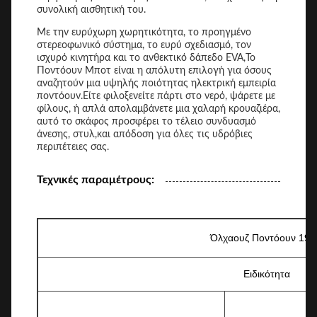
συνολική αισθητική του.
Με την ευρύχωρη χωρητικότητα, το προηγμένο
στερεοφωνικό σύστημα, το ευρύ σχεδιασμό, τον
ισχυρό κινητήρα και το ανθεκτικό δάπεδο EVA,Το
Ποντόουν Μποτ είναι η απόλυτη επιλογή για όσους
αναζητούν μια υψηλής ποιότητας ηλεκτρική εμπειρία
ποντόουν.Είτε φιλοξενείτε πάρτι στο νερό, ψάρετε με
φίλους, ή απλά απολαμβάνετε μια χαλαρή κρουαζιέρα,
αυτό το σκάφος προσφέρει το τέλειο συνδυασμό
άνεσης, στυλ,και απόδοση για όλες τις υδρόβιες
περιπέτειες σας.
Τεχνικές παραμέτρους:
Όλχαουζ Ποντόουν 19
Ειδικότητα