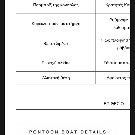
Παρμπρίζ της κονσόλας
Κρατητές Κύπε
Ρυθμίσιμη β
Καρέκλα τιμόνι με στήριξη
καθίσματο
Φως πλοήγησης 
Φώτα λιμένα
ράβδου
Περιοχή αλιείας
Σάντεκ με αποδυ
Αλιευτική θέση
Αφαίρετος πίν
ΕΠΙΘΕΣΙΟ
Τρέιλερ
Μηχανική διεύ
Φως πλοήγησης
Τελεφερίκ ((με φρένο)