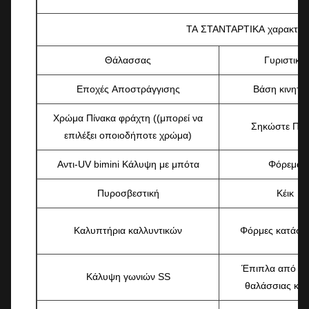
ΤΑ ΣΤΑΝΤΑΡΤΙΚΑ χαρακτηρι
Θάλασσας
Γυριστικά
Εποχές Αποστράγγισης
Βάση κινητή
Χρώμα Πίνακα φράχτη ((μπορεί να
Σηκώστε Πύλ
επιλέξει οποιοδήποτε χρώμα)
Αντι-UV bimini Κάλυψη με μπότα
Φόρεμα
Πυροσβεστική
Κέικ
Καλυπτήρια καλλυντικών
Φόρμες κατάστ
Έπιπλα από βι
Κάλυψη γωνιών SS
θαλάσσιας κλ