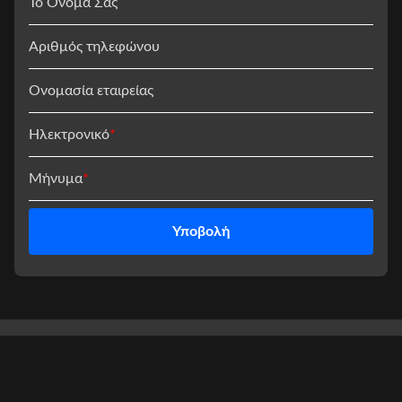
Το Όνομά Σας
Αριθμός τηλεφώνου
Ονομασία εταιρείας
Ηλεκτρονικό
*
Μήνυμα
*
Υποβολή
© 2026 Shandong Allhouse Houseboat Co., Ltd.. All Rights Reserved.