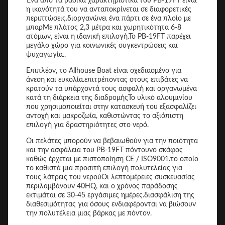
Ένα από τα βασικά χαρακτηριστικά του PB-19FT είναι
η ικανότητά του να ανταποκρίνεται σε διαφορετικές
περιπτώσεις.διοργανώνει ένα πάρτι σε ένα πλοίο με
μπαρΜε πλάτος 2,3 μέτρα και χωρητικότητα 6-8
ατόμων, είναι η ιδανική επιλογή.Το PB-19FT παρέχει
μεγάλο χώρο για κοινωνικές συγκεντρώσεις και
ψυχαγωγία..
Επιπλέον, το Allhouse Boat είναι σχεδιασμένο για
άνεση και ευκολία.επιτρέποντας στους επιβάτες να
κρατούν τα υπάρχοντά τους ασφαλή και οργανωμένα
κατά τη διάρκεια της διαδρομήςΤο υλικό αλουμινίου
που χρησιμοποιείται στην κατασκευή του εξασφαλίζει
αντοχή και μακροζωία, καθιστώντας το αξιόπιστη
επιλογή για δραστηριότητες στο νερό.
Οι πελάτες μπορούν να βεβαιωθούν για την ποιότητα
και την ασφάλεια του PB-19FT πόντουνο σκάφος
καθώς έρχεται με πιστοποίηση CE / ISO9001.το οποίο
το καθιστά μια προσιτή επιλογή πολυτελείας για
τους λάτρεις του νερούΟι λεπτομέρειες συσκευασίας
περιλαμβάνουν 40HQ, και ο χρόνος παράδοσης
εκτιμάται σε 30-45 εργάσιμες ημέρες.διασφάλιση της
διαθεσιμότητας για όσους ενδιαφέρονται να βιώσουν
την πολυτέλεια μιας βάρκας με πόντον.