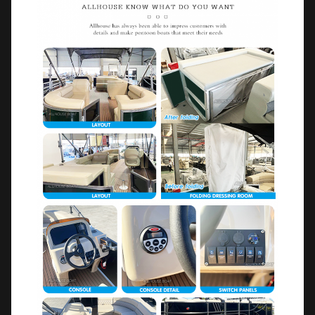
αναζήτησης
Κάλυψη σκάφους
Ευγενικό φως
Αποσυναρμολογήσιμη καρέκλα
ψαρέματος