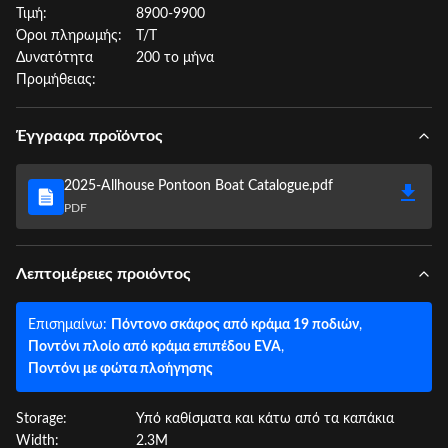
Τιμή:
8900-9900
Όροι πληρωμής:
Τ/Τ
Δυνατότητα
200 το μήνα
Προμήθειας:
Έγγραφα προϊόντος
2025-Allhouse Pontoon Boat Catalogue.pdf
PDF
Λεπτομέρειες προιόντος
Επισημαίνω:
Πόντονο σκάφος από κράμα 19 ποδιών
,
Ποντόνι πλοίο από κράμα επιπέδου EVA
,
Ποντόνι με φώτα πλοήγησης
Storage:
Υπό καθίσματα και κάτω από τα καπάκια
Width:
2.3M