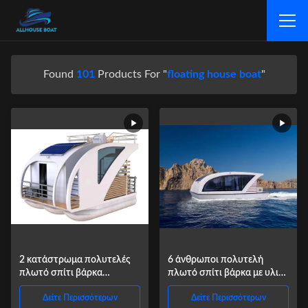
Found
101
Products For "
floating house boat
"
2 κατάστρωμα πολυτελές
6 άνθρωποι πολυτελή
πλωτό σπίτι βάρκα
πλωτό σπίτι βάρκα με υλικό
αλουμίνιο βάρκα σπίτι για
αλουμινίου για διασκέδαση
Δείτε Περισσότερων
Δείτε Περισσότερων
πάρτι αναψυχής
αναψυχής