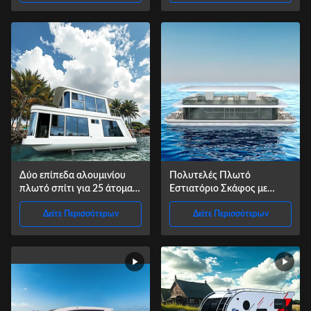
Δύο επίπεδα αλουμινίου
Πολυτελές Πλωτό
πλωτό σπίτι για 25 άτομα
Εστιατόριο Σκάφος με
χωρητικότητα
Μήκος 30μ, Χωρητικότητα
Δείτε Περισσότερων
Δείτε Περισσότερων
200 Ατόμων και Κατασκευή
Αλουμινίου