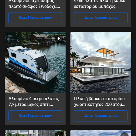
Αλουμινίου σχεδιασμός
4.0m πλάτος πλωτή βάρκα
πλωτό σκάφος ξενοδοχείο
εστιατορίου με πάχος
σπίτι σκάφος για ψάρεμα
καταστρώματος 20mm και
Δείτε Περισσότερων
Δείτε Περισσότερων
κολύμπι
χωρητικότητα 10T
Αλουμίνιο 4 μέτρα πλάτος
Πλωτή βάρκα εστιατορίου
7,9 μέτρα μήκος σπίτι
χωρητικότητας 200 ατόμων
βάρκα πολυτέλεια
μήκους 30 μέτρων και
Δείτε Περισσότερων
Δείτε Περισσότερων
υλικού αλουμινίου