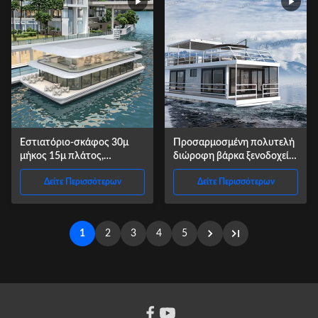
Εστιατόριο-σκάφος 30μ
Προσαρμοσμένη πολυτελή
μήκος 15μ πλάτος,
διώροφη βάρκα ξενοδοχείο
χωρητικότητας 200 ατόμων
πλωτής βάρκας για
Δείτε Περισσότερων
Δείτε Περισσότερων
για πολυτελή γεύματα
διασκεδαστικούς
επισκέπτες
1
2
3
4
5