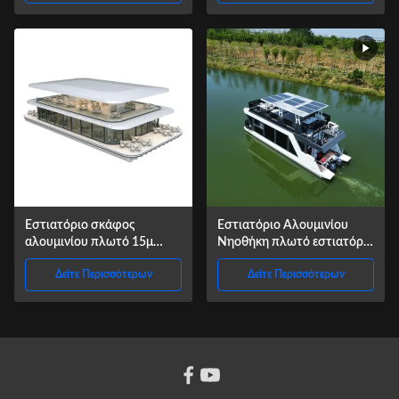
Εστιατόριο σκάφος
Εστιατόριο Αλουμινίου
αλουμινίου πλωτό 15μ
Νηοθήκη πλωτό εστιατόριο
πλάτος με χωρητικότητα
για κομψή γευστική
Δείτε Περισσότερων
Δείτε Περισσότερων
200 ατόμων για φαγητό και
εμπειρία
εκδηλώσεις