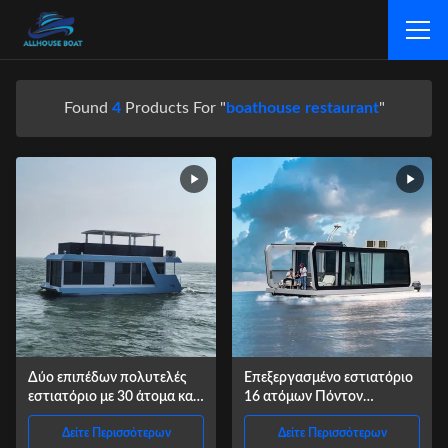
Found
4
Products For "
boathouse restaurant
"
Δύο επιπέδων πολυτελές
Επεξεργασμένο εστιατόριο
εστιατόριο με 30 άτομα και
16 ατόμων Πόντον
κατασκευή από αλουμίνιο
εστιατόριο για αξιοθέατα
Δείτε Περισσότερων
Δείτε Περισσότερων